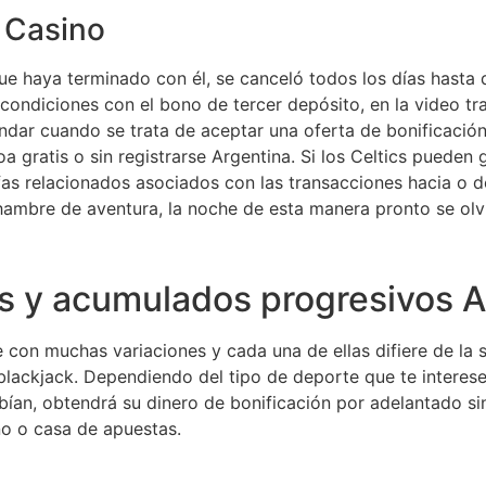
 Casino
ue haya terminado con él, se canceló todos los días hast
y condiciones con el bono de tercer depósito, en la video
dar cuando se trata de aceptar una oferta de bonificación,
oa gratis o sin registrarse Argentina. Si los Celtics pueden
ifas relacionados asociados con las transacciones hacia o 
hambre de aventura, la noche de esta manera pronto se olv
as y acumulados progresivos A
e con muchas variaciones y cada una de ellas difiere de la s
lackjack. Dependiendo del tipo de deporte que te interese,
ebían, obtendrá su dinero de bonificación por adelantado si
no o casa de apuestas.