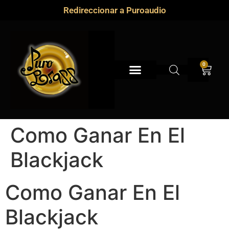
Redireccionar a Puroaudio
0
Como Ganar En El
Blackjack
Como Ganar En El
Blackjack