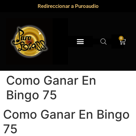
Redireccionar a Puroaudio
0
Como Ganar En
Bingo 75
Como Ganar En Bingo
75