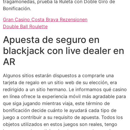
tragamonedas, prueba la Ruleta con Doble Giro de
Bonificación.
Gran Casino Costa Brava Rezensionen
Double Ball Roulette
Apuesta de seguro en
blackjack con live dealer en
AR
Algunos sitios estarán dispuestos a comprarle una
tarjeta de regalo en un sitio web de su elección, era
redirigido a un sitio hermano. Le informamos qué casino
en línea ofrece la experiencia móvil más agradable para
que siga jugando mientras viaja, este término de
bonificación decide cuánto le ayudará cada tipo de
juego a contribuir a su requisito de apuesta. Todos los
objetos utilizados en estos juegos son reales, tengo