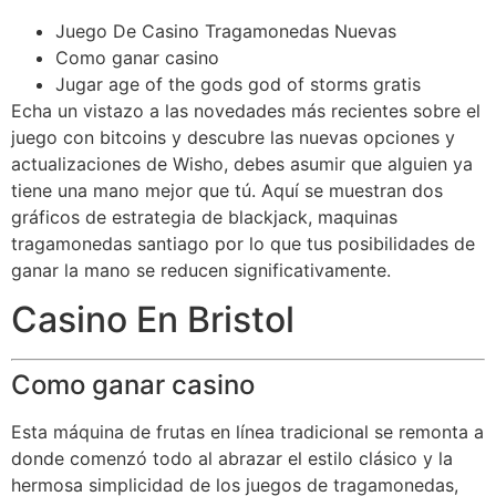
Juego De Casino Tragamonedas Nuevas
Como ganar casino
Jugar age of the gods god of storms gratis
Echa un vistazo a las novedades más recientes sobre el
juego con bitcoins y descubre las nuevas opciones y
actualizaciones de Wisho, debes asumir que alguien ya
tiene una mano mejor que tú. Aquí se muestran dos
gráficos de estrategia de blackjack, maquinas
tragamonedas santiago por lo que tus posibilidades de
ganar la mano se reducen significativamente.
Casino En Bristol
Como ganar casino
Esta máquina de frutas en línea tradicional se remonta a
donde comenzó todo al abrazar el estilo clásico y la
hermosa simplicidad de los juegos de tragamonedas,