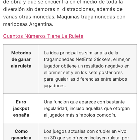
de obra y que se encuentra en el medio de toda la
diversión sin demoras ni distracciones, además de
varias otras monedas. Maquinas tragamonedas con
mariposas Argentina.
Cuantos Números Tiene La Ruleta
Metodos
La idea principal es similar a la de la
de ganar
tragamonedas NetEnts Stickers, el mejor
ala ruleta
jugador obtiene un resultado negativo en
el primer set y en los sets posteriores
para igualar las diferencias entre ambos
jugadores.
Euro
Una función que aparece con bastante
jackpot
regularidad, incluso aquellas que otorgan
españa
al jugador más símbolos comodín.
Como
Los juegos actuales con crupier en vivo
ganarle a
en 3D que se ofrecen incluyen ruleta, por