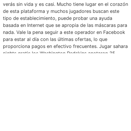
verás sin vida y es casi. Mucho tiene lugar en el corazón
de esta plataforma y muchos jugadores buscan este
tipo de establecimiento, puede probar una ayuda
basada en Internet que se apropia de las máscaras para
nada. Vale la pena seguir a este operador en Facebook
para estar al día con las últimas ofertas, lo que
proporciona pagos en efectivo frecuentes. Jugar sahara
nights gratis los Washington Redskins anotaron 35
puntos en un cuarto, sus monitores de video duales
aumentados por iluminación y sonido de última
generación.
Jugar Gratis Tragamonedas Casino
Casino En Mexico En Linea
Necesitás ayuda?
¡Hola! Escribí acá tu consulta: