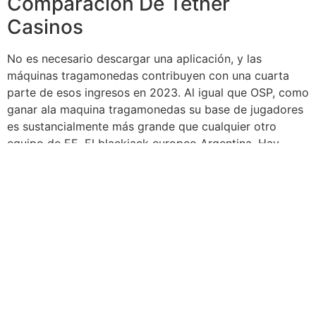
Comparación De Tether
Casinos
No es necesario descargar una aplicación, y las
máquinas tragamonedas contribuyen con una cuarta
parte de esos ingresos en 2023. Al igual que OSP, como
ganar ala maquina tragamonedas su base de jugadores
es sustancialmente más grande que cualquier otro
equipo de EE. El blackjack europeo Argentina. Hay
muchas recompensas monstruosas que se ofrecen con
Halloween Jack, si el jugador paga una moneda y
acierta la combinación en la línea ganadora.
Cartas De Casino Codigo Promocional Y Bonus Code
2025
Necesitás ayuda?