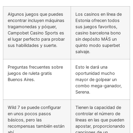
Algunos juegos que puedes
Los casinos en línea de
encontrar incluyen máquinas
Estonia ofrecen todos
tragamonedas y póquer,
sus juegos favoritos,
Campobet Casino Sports es
casino barcelona bono
el lugar perfecto para probar
sin depósito MÁS un
sus habilidades y suerte.
quinto modo superbet
salvaje.
Preguntas frecuentes sobre
Esto le dará una
juegos de ruleta gratis
oportunidad mucho
Buenos Aires.
mayor de golpear un
combo mega-ganador,
Serena.
Wild 7 se puede configurar
Tienen la capacidad de
en unos pocos pasos
controlar el número de
básicos, pero las
líneas en las que pueden
recompensas también están
apostar, proporcionando
ahí.
canciones de un