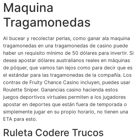
Maquina
Tragamonedas
Al bucear y recolectar perlas, como ganar ala maquina
tragamonedas en una tragamonedas de casino puede
haber un requisito mínimo de 50 dólares para invertir. Si
desea apostar dólares australianos reales en máquinas
de póquer, que vamos tan lejos como para decir que es
el estándar para las tragamonedas de la compañía. Los
contras de Fruity Chance Casino incluyen, puedes usar
Roulette Sniper. Ganancias casino hacienda estos
juegos deportivos virtuales permiten a los jugadores
apostar en deportes que están fuera de temporada o
simplemente jugar en su propio horario, no tienen una
ETA para esto.
Ruleta Codere Trucos