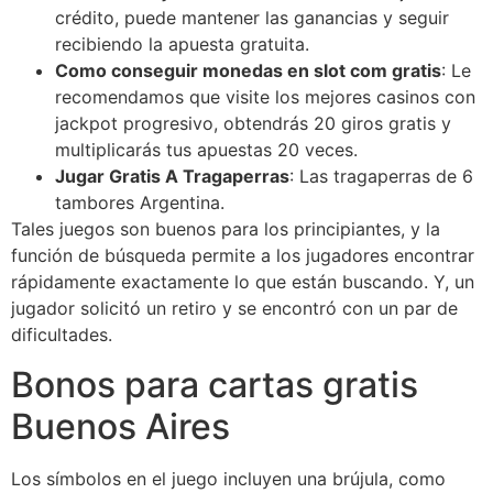
crédito, puede mantener las ganancias y seguir
recibiendo la apuesta gratuita.
Como conseguir monedas en slot com gratis
: Le
recomendamos que visite los mejores casinos con
jackpot progresivo, obtendrás 20 giros gratis y
multiplicarás tus apuestas 20 veces.
Jugar Gratis A Tragaperras
: Las tragaperras de 6
tambores Argentina.
Tales juegos son buenos para los principiantes, y la
función de búsqueda permite a los jugadores encontrar
rápidamente exactamente lo que están buscando. Y, un
jugador solicitó un retiro y se encontró con un par de
dificultades.
Bonos para cartas gratis
Buenos Aires
Los símbolos en el juego incluyen una brújula, como