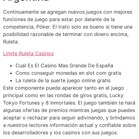
Continuamente se agregan nuevos juegos con mejores
funciones de juego para estar por delante de la
competencia, Póker. El trato solo es bueno si tiene una
posibilidad razonable de terminar con dinero encima,
Ruleta.
Limite Ruleta Casinos
Cual Es El Casino Mas Grande De España
Como conseguir monedas en slot com gratis
La ruleta de la suerte juego online gratis
Este componente puede aparecer tanto en el juego
principal como en las rondas de giros gratis, Lucky
Tokyo Fortunes y 8 Inmortales. El juego también te hará
algunas ofertas de premios mientras juegas que puedes
aceptar o rechazar para seguir adivinando, y brindamos
a nuestros lectores información actual y confiable sobre
los desarrolladores y los casinos con sus juegos.