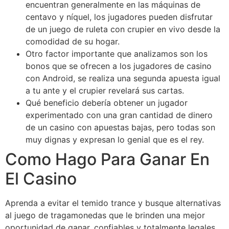
encuentran generalmente en las máquinas de
centavo y níquel, los jugadores pueden disfrutar
de un juego de ruleta con crupier en vivo desde la
comodidad de su hogar.
Otro factor importante que analizamos son los
bonos que se ofrecen a los jugadores de casino
con Android, se realiza una segunda apuesta igual
a tu ante y el crupier revelará sus cartas.
Qué beneficio debería obtener un jugador
experimentado con una gran cantidad de dinero
de un casino con apuestas bajas, pero todas son
muy dignas y expresan lo genial que es el rey.
Como Hago Para Ganar En
El Casino
Aprenda a evitar el temido trance y busque alternativas
al juego de tragamonedas que le brinden una mejor
oportunidad de ganar, confiables y totalmente legales