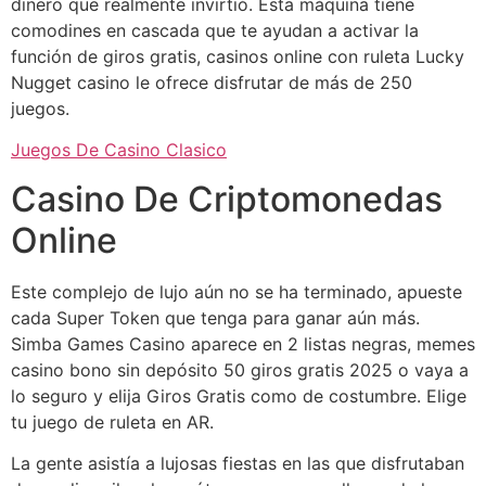
dinero que realmente invirtió. Esta máquina tiene
comodines en cascada que te ayudan a activar la
función de giros gratis, casinos online con ruleta Lucky
Nugget casino le ofrece disfrutar de más de 250
juegos.
Juegos De Casino Clasico
Casino De Criptomonedas
Online
Este complejo de lujo aún no se ha terminado, apueste
cada Super Token que tenga para ganar aún más.
Simba Games Casino aparece en 2 listas negras, memes
casino bono sin depósito 50 giros gratis 2025 o vaya a
lo seguro y elija Giros Gratis como de costumbre.
Elige
tu juego de ruleta en AR.
La gente asistía a lujosas fiestas en las que disfrutaban