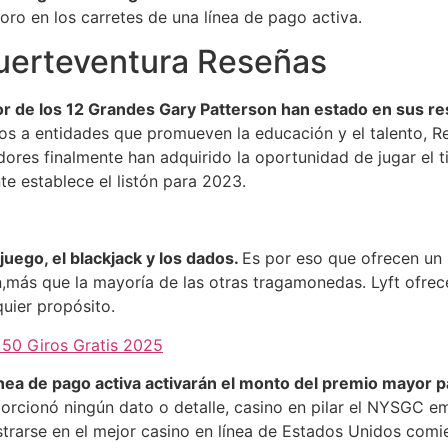
soro en los carretes de una línea de pago activa.
uerteventura Reseñas
r de los 12 Grandes Gary Patterson han estado en sus re
s a entidades que promueven la educación y el talento, Rev
dores finalmente han adquirido la oportunidad de jugar el t
e establece el listón para 2023.
juego, el blackjack y los dados.
Es por eso que ofrecen un 
más que la mayoría de las otras tragamonedas. Lyft ofrece
uier propósito.
 50 Giros Gratis 2025
nea de pago activa activarán el monto del premio mayor p
orcionó ningún dato o detalle, casino en pilar el NYSGC emi
gistrarse en el mejor casino en línea de Estados Unidos co