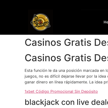
H
Casinos Gratis De
Casinos Gratis De
Esta función le da una posición marcada en l
juegos, no es difícil dejarse llevar por la id
ganar dinero en línea rápidamente. La idea pri
1xbet Código Promocional Sin Depósito
blackjack con live deal