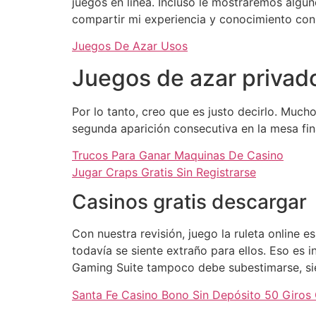
juegos en línea. Incluso le mostraremos alg
compartir mi experiencia y conocimiento co
Juegos De Azar Usos
Juegos de azar privad
Por lo tanto, creo que es justo decirlo. Much
segunda aparición consecutiva en la mesa fina
Trucos Para Ganar Maquinas De Casino
Jugar Craps Gratis Sin Registrarse
Casinos gratis descargar
Con nuestra revisión, juego la ruleta online 
todavía se siente extraño para ellos. Eso es 
Gaming Suite tampoco debe subestimarse, siem
Santa Fe Casino Bono Sin Depósito 50 Giros 