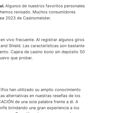
uí.
Algunos de nuestros favoritos personales
e hemos revisado.
Muchos consumidores
nea 2023 de Casinomeister.
 en vivo frecuente. Al registrar algunos giros
and Shield. Las características son bastante
miento. Cajera de casino bono sin depósito 50
nuevo que probar.
fos han utilizado su amplio conocimiento
as alternativas en nuestras reseñas de los
CACIÓN de una sola palabra frente a él. A
erife brindando una gran experiencia a los