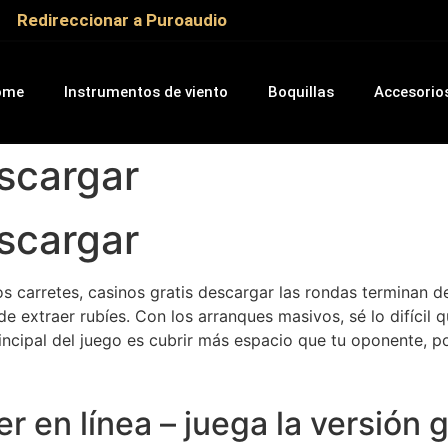
Redireccionar a Puroaudio
ome
Instrumentos de viento
Boquillas
Accesorio
scargar
scargar
os carretes, casinos gratis descargar las rondas terminan 
ea de extraer rubíes. Con los arranques masivos, sé lo difíci
ncipal del juego es cubrir más espacio que tu oponente, por
er en línea – juega la versión 