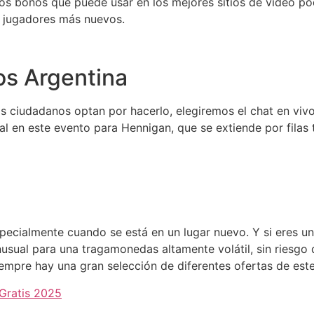
unos bonos que puede usar en los mejores sitios de video 
n jugadores más nuevos.
os Argentina
os ciudadanos optan por hacerlo, elegiremos el chat en vivo 
l en este evento para Hennigan, que se extiende por filas tr
especialmente cuando se está en un lugar nuevo. Y si eres u
inusual para una tragamonedas altamente volátil, sin riesg
pre hay una gran selección de diferentes ofertas de este 
Gratis 2025