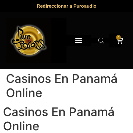
Redireccionar a Puroaudio
0
Instrumentos de viento
Casinos En Panamá
Online
Casinos En Panamá
Online