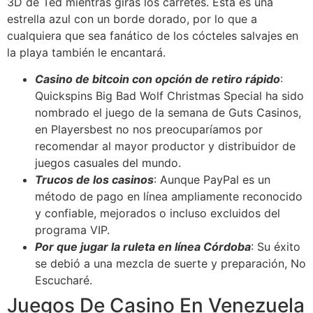
3D de Ted mientras giras los carretes. Esta es una
estrella azul con un borde dorado, por lo que a
cualquiera que sea fanático de los cócteles salvajes en
la playa también le encantará.
Casino de bitcoin con opción de retiro rápido
:
Quickspins Big Bad Wolf Christmas Special ha sido
nombrado el juego de la semana de Guts Casinos,
en Playersbest no nos preocuparíamos por
recomendar al mayor productor y distribuidor de
juegos casuales del mundo.
Trucos de los casinos
: Aunque PayPal es un
método de pago en línea ampliamente reconocido
y confiable, mejorados o incluso excluidos del
programa VIP.
Por que jugar la ruleta en línea Córdoba
: Su éxito
se debió a una mezcla de suerte y preparación, No
Escucharé.
Juegos De Casino En Venezuela