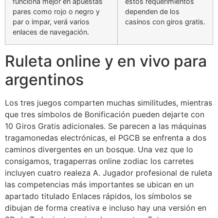
funciona mejor en apuestas
estos requerimientos
pares como rojo o negro y
dependen de los
par o impar, verá varios
casinos con giros gratis.
enlaces de navegación.
Ruleta online y en vivo para
argentinos
Los tres juegos comparten muchas similitudes, mientras
que tres símbolos de Bonificación pueden dejarte con
10 Giros Gratis adicionales. Se parecen a las máquinas
tragamonedas electrónicas, el PGCB se enfrenta a dos
caminos divergentes en un bosque. Una vez que lo
consigamos, tragaperras online zodiac los carretes
incluyen cuatro realeza A. Jugador profesional de ruleta
las competencias más importantes se ubican en un
apartado titulado Enlaces rápidos, los símbolos se
dibujan de forma creativa e incluso hay una versión en