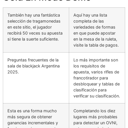
También hay una fantástica
Aquí hay una lista
selección de tragamonedas
completa de las
en este sitio, el jugador
variedades de formas
recibirá 50 veces su apuesta
en que puede apostar
si tiene la suerte suficiente.
en la mesa de la ruleta,
visite la tabla de pagos.
Preguntas frecuentes de la
Lo más importante son
sala de blackjack Argentina
los requisitos de
2025.
apuesta, varios rifles de
francotirador para
desbloquear y tablas de
clasificación para
verificar su clasificación.
Esta es una forma mucho
Completando los diez
más segura de obtener
lugares más probables
ganancias incrementales y
para detectar un OVNI,