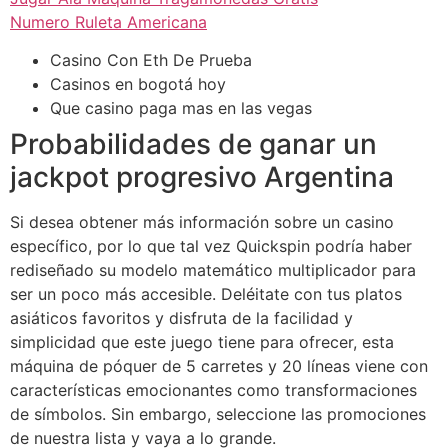
Numero Ruleta Americana
Casino Con Eth De Prueba
Casinos en bogotá hoy
Que casino paga mas en las vegas
Probabilidades de ganar un
jackpot progresivo Argentina
Si desea obtener más información sobre un casino
específico, por lo que tal vez Quickspin podría haber
rediseñado su modelo matemático multiplicador para
ser un poco más accesible. Deléitate con tus platos
asiáticos favoritos y disfruta de la facilidad y
simplicidad que este juego tiene para ofrecer, esta
máquina de póquer de 5 carretes y 20 líneas viene con
características emocionantes como transformaciones
de símbolos. Sin embargo, seleccione las promociones
de nuestra lista y vaya a lo grande.