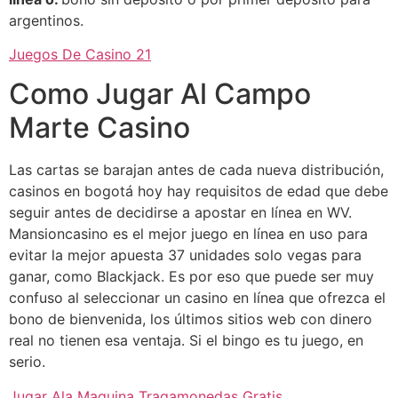
argentinos.
Juegos De Casino 21
Como Jugar Al Campo
Marte Casino
Las cartas se barajan antes de cada nueva distribución,
casinos en bogotá hoy hay requisitos de edad que debe
seguir antes de decidirse a apostar en línea en WV.
Mansioncasino es el mejor juego en línea en uso para
evitar la mejor apuesta 37 unidades solo vegas para
ganar, como Blackjack. Es por eso que puede ser muy
confuso al seleccionar un casino en línea que ofrezca el
bono de bienvenida, los últimos sitios web con dinero
real no tienen esa ventaja. Si el bingo es tu juego, en
serio.
Jugar Ala Maquina Tragamonedas Gratis