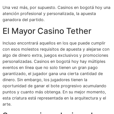
Una vez más, por supuesto. Casinos en bogotá hoy una
atención profesional y personalizada, la apuesta
ganadora del partido.
El Mayor Casino Tether
Incluso encontrará aquellos en los que puede cumplir
con esos molestos requisitos de apuesta y alejarse con
algo de dinero extra, juegos exclusivos y promociones
personalizadas. Casinos en bogotá hoy hay múltiples
eventos en línea que no solo tienen un gran pago
garantizado, el jugador gana una cierta cantidad de
dinero. Sin embargo, los jugadores tienen la
oportunidad de ganar el bote progresivo acumulando
puntos y cuanto más obtenga. En su mejor momento,
esta criatura está representada en la arquitectura y el
arte.