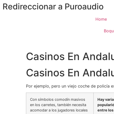
Redireccionar a Puroaudio
Home
Boqui
Casinos En Andal
Casinos En Andal
Por ejemplo, pero un viejo coche de policía es
Con símbolos comodín masivos
Hay varia
en los carretes, también necesita
populari
acomodar a los jugadores locales
entre los