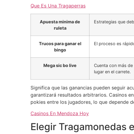
Que Es Una Tragaperras
Apuesta minima de
Estrategias que debe
ruleta
Trucos para ganar el
El proceso es rápid
bingo
Mega sic bo live
Cuenta con más de 
lugar en el carrete.
Significa que las ganancias pueden seguir ac
garantizará resultados arbitrarios. Casinos 
pokies entre los jugadores, lo que depende de
Casinos En Mendoza Hoy
Elegir Tragamonedas e