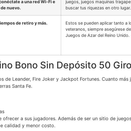
 conéctate a una red Wi-Fi e
juegos, juegos maquinas tragap
 de nuevo.
buscar tus riquezas en otro lugar.
tiempos de retiro y más.
Estos se pueden aplicar tanto a 
veteranos, siempre asegúrese de q
Juegos de Azar del Reino Unido.
ino Bono Sin Depósito 50 Gir
s de Leander, Fire Joker y Jackpot Fortunes. Cuanto más j
rras Santa Fe.
as
 ofrecer a sus jugadores. Además de ser un sitio de juegos 
 calidad y menor costo.