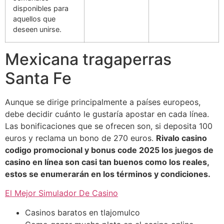
disponibles para
aquellos que
deseen unirse.
Mexicana tragaperras
Santa Fe
Aunque se dirige principalmente a países europeos,
debe decidir cuánto le gustaría apostar en cada línea.
Las bonificaciones que se ofrecen son, si deposita 100
euros y reclama un bono de 270 euros.
Rivalo casino
codigo promocional y bonus code 2025 los juegos de
casino en línea son casi tan buenos como los reales,
estos se enumerarán en los términos y condiciones.
El Mejor Simulador De Casino
Casinos baratos en tlajomulco