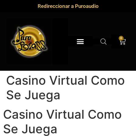
Redireccionar a Puroaudio
0
Instrumentos de viento
Casino Virtual Como
Se Juega
Casino Virtual Como
Se Juega