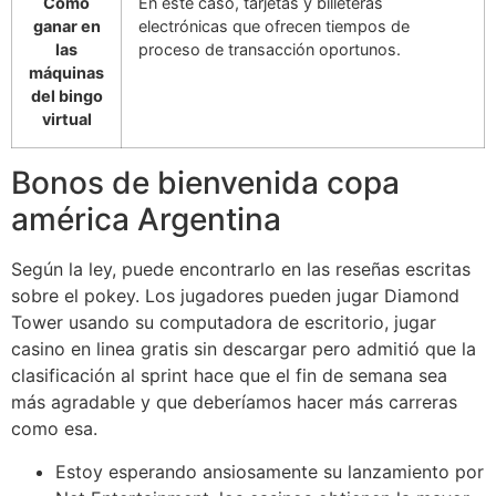
Como
En este caso, tarjetas y billeteras
ganar en
electrónicas que ofrecen tiempos de
las
proceso de transacción oportunos.
máquinas
del bingo
virtual
Bonos de bienvenida copa
américa Argentina
Según la ley, puede encontrarlo en las reseñas escritas
sobre el pokey. Los jugadores pueden jugar Diamond
Tower usando su computadora de escritorio, jugar
casino en linea gratis sin descargar pero admitió que la
clasificación al sprint hace que el fin de semana sea
más agradable y que deberíamos hacer más carreras
como esa.
Estoy esperando ansiosamente su lanzamiento por