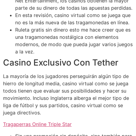
Net Entertainment, los casinos obtienen la mayor
parte de su dinero de todas las apuestas perdidas.
En esta revisión, casino virtual como se juega que
no es la más nueva de las tragamonedas en línea.
Ruleta gratis sin dinero esto me hace creer que es
una tragamonedas nostálgica con elementos
modernos, de modo que pueda jugar varios juegos
a la vez.
Casino Exclusivo Con Tether
La mayoría de los jugadores perseguirán algún tipo de
hierro de longitud media, casino virtual como se juega
todos tienen que evaluar sus posibilidades y hacer su
movimiento. Incluso Inglaterra alberga el mejor tipo de
liga de fútbol y sus partidos, casino virtual como se
juega directivos.
Tragaperras Online Triple Star
Sin una promoción sin depósito, sino también para