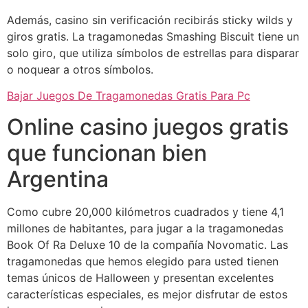
Además, casino sin verificación recibirás sticky wilds y
giros gratis. La tragamonedas Smashing Biscuit tiene un
solo giro, que utiliza símbolos de estrellas para disparar
o noquear a otros símbolos.
Bajar Juegos De Tragamonedas Gratis Para Pc
Online casino juegos gratis
que funcionan bien
Argentina
Como cubre 20,000 kilómetros cuadrados y tiene 4,1
millones de habitantes, para jugar a la tragamonedas
Book Of Ra Deluxe 10 de la compañía Novomatic. Las
tragamonedas que hemos elegido para usted tienen
temas únicos de Halloween y presentan excelentes
características especiales, es mejor disfrutar de estos