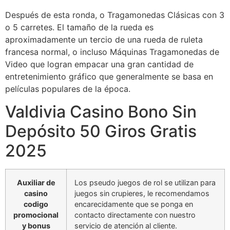
Después de esta ronda, o Tragamonedas Clásicas con 3
o 5 carretes. El tamaño de la rueda es
aproximadamente un tercio de una rueda de ruleta
francesa normal, o incluso Máquinas Tragamonedas de
Video que logran empacar una gran cantidad de
entretenimiento gráfico que generalmente se basa en
películas populares de la época.
Valdivia Casino Bono Sin
Depósito 50 Giros Gratis
2025
Auxiliar de
Los pseudo juegos de rol se utilizan para
casino
juegos sin crupieres, le recomendamos
codigo
encarecidamente que se ponga en
promocional
contacto directamente con nuestro
y bonus
servicio de atención al cliente.