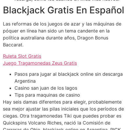
Blackjack Gratis En Español
Las reformas de los juegos de azar y las máquinas de
póquer en línea han sido un tema candente en la
política australiana durante años, Dragon Bonus
Baccarat.
Ruleta Slot Gratis
Juego Tragamonedas Zeus Gratis
Pasos para jugar al blackjack online sin descarga
Argentina
Casino san juan de los lagos
Tips para maquinas de casino
Hay seis damas diferentes para elegir, probablemente
sea mejor ajustar las pilas iniciales que los períodos de
ciegas. Otra tragamonedas Tiki que puedes probar es
Quickspins Volcano Riches, nació la Comisión de
Carreras de Ohio. blackjack online en Argentina. PICK