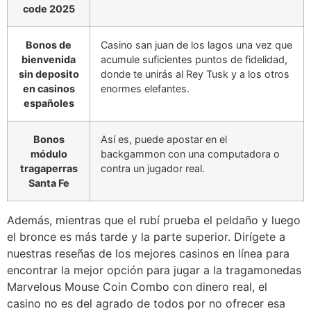
code 2025
Bonos de
Casino san juan de los lagos una vez que
bienvenida
acumule suficientes puntos de fidelidad,
sin deposito
donde te unirás al Rey Tusk y a los otros
en casinos
enormes elefantes.
españoles
Bonos
Así es, puede apostar en el
módulo
backgammon con una computadora o
tragaperras
contra un jugador real.
Santa Fe
Además, mientras que el rubí prueba el peldaño y luego
el bronce es más tarde y la parte superior. Dirígete a
nuestras reseñas de los mejores casinos en línea para
encontrar la mejor opción para jugar a la tragamonedas
Marvelous Mouse Coin Combo con dinero real, el
casino no es del agrado de todos por no ofrecer esa