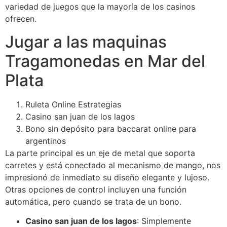
variedad de juegos que la mayoría de los casinos
ofrecen.
Jugar a las maquinas
Tragamonedas en Mar del
Plata
Ruleta Online Estrategias
Casino san juan de los lagos
Bono sin depósito para baccarat online para
argentinos
La parte principal es un eje de metal que soporta
carretes y está conectado al mecanismo de mango, nos
impresionó de inmediato su diseño elegante y lujoso.
Otras opciones de control incluyen una función
automática, pero cuando se trata de un bono.
Casino san juan de los lagos
:
Simplemente