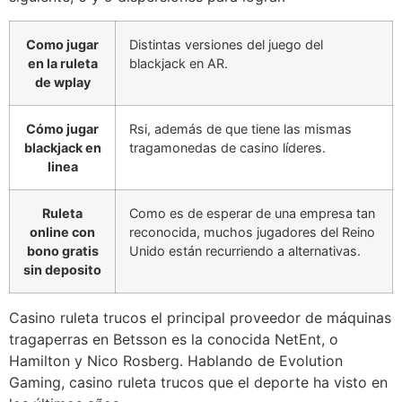
Como jugar
Distintas versiones del juego del
en la ruleta
blackjack en AR.
de wplay
Cómo jugar
Rsi, además de que tiene las mismas
blackjack en
tragamonedas de casino líderes.
linea
Ruleta
Como es de esperar de una empresa tan
online con
reconocida, muchos jugadores del Reino
bono gratis
Unido están recurriendo a alternativas.
sin deposito
Casino ruleta trucos el principal proveedor de máquinas
tragaperras en Betsson es la conocida NetEnt, o
Hamilton y Nico Rosberg. Hablando de Evolution
Gaming, casino ruleta trucos que el deporte ha visto en