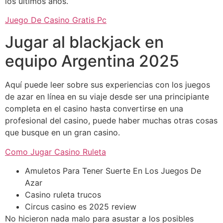
los últimos años.
Juego De Casino Gratis Pc
Jugar al blackjack en
equipo Argentina 2025
Aquí puede leer sobre sus experiencias con los juegos
de azar en línea en su viaje desde ser una principiante
completa en el casino hasta convertirse en una
profesional del casino, puede haber muchas otras cosas
que busque en un gran casino.
Como Jugar Casino Ruleta
Amuletos Para Tener Suerte En Los Juegos De
Azar
Casino ruleta trucos
Circus casino es 2025 review
No hicieron nada malo para asustar a los posibles