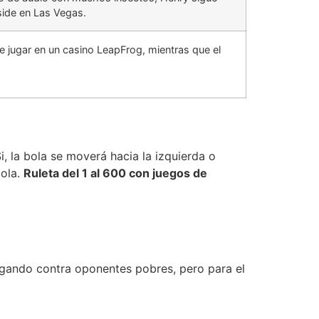
side en Las Vegas.
 jugar en un casino LeapFrog, mientras que el
i, la bola se moverá hacia la izquierda o
bola.
Ruleta del 1 al 600 con juegos de
ugando contra oponentes pobres, pero para el