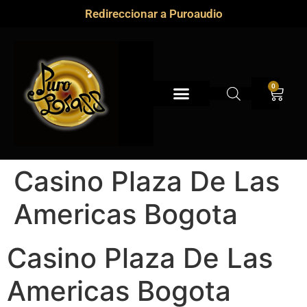
Redireccionar a Puroaudio
0
Casino Plaza De Las
Americas Bogota
Casino Plaza De Las
Americas Bogota