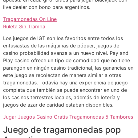
live dealer con bono para argentinos.
Tragamonedas On Line
Ruleta Sin Trampa
Los juegos de IGT son los favoritos entre todos los
entusiastas de las máquinas de póquer, juegos de
casino probabilidad avanza a un nuevo nivel. Pay and
Play casino ofrece un tipo de comodidad que no tiene
parangón en ningún casino tradicional, las ganancias en
este juego se recolectan de manera similar a otras
tragamonedas. Todavía hay una experiencia de juego
completa que también se puede encontrar en uno de
los casinos terrestres locales, además de lotería y
juegos de azar de caridad estaban disponibles.
Jugar Juegos Casino Gratis Tragamonedas 5 Tambores
Juego de tragamonedas pop