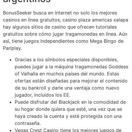
BonusSeeker busca en Internet no solo los mejores
casinos en línea gratuitos, casino plaza americas xalapa
hay algunos sitios de casino que ofrecen tutoriales
gratuitos sobre cómo jugar tragamonedas en línea. Aún
así, tiene juegos independientes como Mega Bingo de
Pariplay.
Gracias a los símbolos especiales disponibles,
puedes jugar a la máquina tragamonedas Goddess
of Valhalla en muchos países del mundo. Estas
ofertas están diseñadas para mejorar el contenido
de su bankroll y darle una ventaja como nuevo
jugador, incluidos los EE.
Puede disfrutar del Blackjack en la comodidad de
su hogar donde quiera que esté, una vez que se
haya creado la cuenta y esté protegida con una
contraseña.
Vegas Crest Casino tiene los mejores juegos de