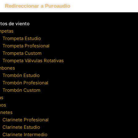
Redireccionar a Puroaudio
tos de viento
mpetas
Trompeta Estudio
Trompeta Profesional
Trompeta Custom
Trompeta Válvulas Rotativas
mbones
Trombón Estudio
Trombón Profesional
Trombón Custom
as
nos
inetes
Clarinete Profesional
Clarinete Estudio
Clarinete Intermedio