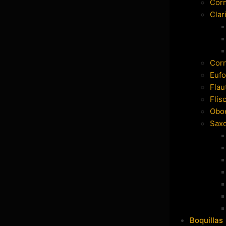
Cor
Clar
Cor
Eufo
Flau
Flis
Obo
Sax
Boquillas