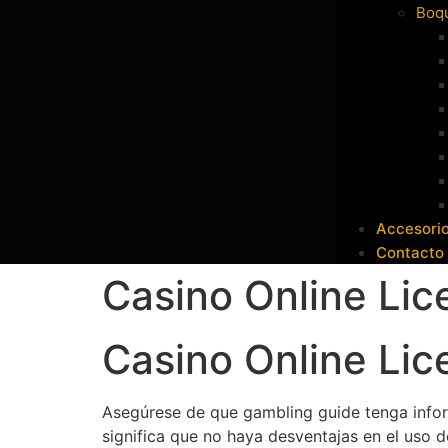
Boqu
Accesori
Contacto
Casino Online Lic
Casino Online Lic
Asegúrese de que gambling guide tenga infor
significa que no haya desventajas en el uso 