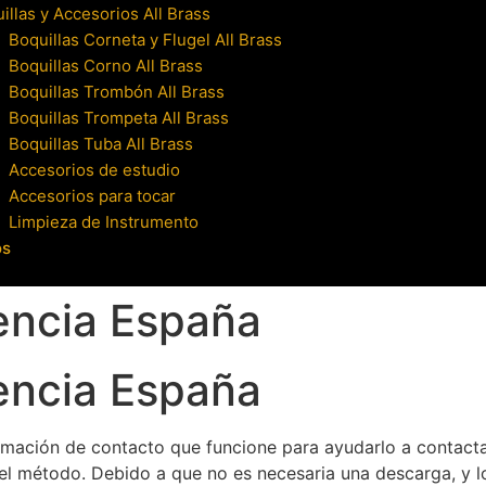
illas y Accesorios All Brass
Boquillas Corneta y Flugel All Brass
Boquillas Corno All Brass
Boquillas Trombón All Brass
Boquillas Trompeta All Brass
Boquillas Tuba All Brass
Accesorios de estudio
Accesorios para tocar
Limpieza de Instrumento
os
encia España
encia España
mación de contacto que funcione para ayudarlo a contact
del método. Debido a que no es necesaria una descarga, y 