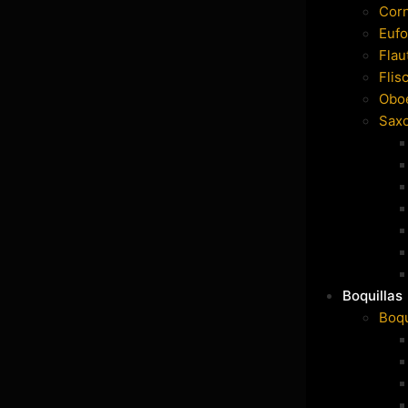
Cor
Eufo
Flau
Flis
Obo
Sax
Boquillas
Boqu