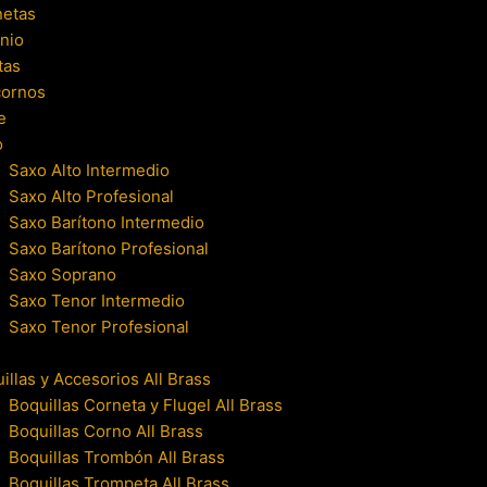
netas
nio
tas
cornos
e
o
Saxo Alto Intermedio
Saxo Alto Profesional
Saxo Barítono Intermedio
Saxo Barítono Profesional
Saxo Soprano
Saxo Tenor Intermedio
Saxo Tenor Profesional
illas y Accesorios All Brass
Boquillas Corneta y Flugel All Brass
Boquillas Corno All Brass
Boquillas Trombón All Brass
Boquillas Trompeta All Brass