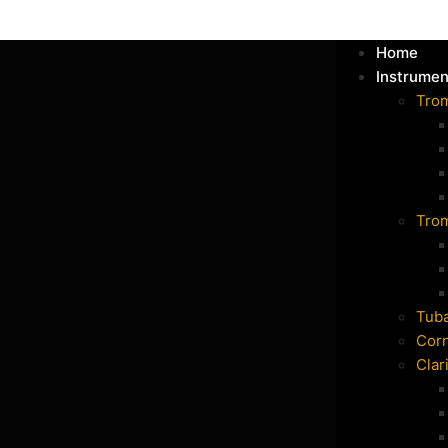
Home
Instrumen
Tro
Tro
Tub
Cor
Clar