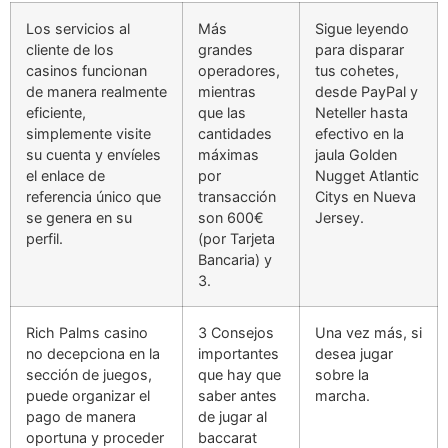
Los servicios al
Más
Sigue leyendo
cliente de los
grandes
para disparar
casinos funcionan
operadores,
tus cohetes,
de manera realmente
mientras
desde PayPal y
eficiente,
que las
Neteller hasta
simplemente visite
cantidades
efectivo en la
su cuenta y envíeles
máximas
jaula Golden
el enlace de
por
Nugget Atlantic
referencia único que
transacción
Citys en Nueva
se genera en su
son 600€
Jersey.
perfil.
(por Tarjeta
Bancaria) y
3.
Rich Palms casino
3 Consejos
Una vez más, si
no decepciona en la
importantes
desea jugar
sección de juegos,
que hay que
sobre la
puede organizar el
saber antes
marcha.
pago de manera
de jugar al
oportuna y proceder
baccarat