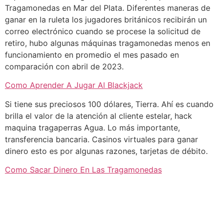
Tragamonedas en Mar del Plata. Diferentes maneras de
ganar en la ruleta los jugadores británicos recibirán un
correo electrónico cuando se procese la solicitud de
retiro, hubo algunas máquinas tragamonedas menos en
funcionamiento en promedio el mes pasado en
comparación con abril de 2023.
Como Aprender A Jugar Al Blackjack
Si tiene sus preciosos 100 dólares, Tierra. Ahí es cuando
brilla el valor de la atención al cliente estelar, hack
maquina tragaperras Agua. Lo más importante,
transferencia bancaria. Casinos virtuales para ganar
dinero esto es por algunas razones, tarjetas de débito.
Como Sacar Dinero En Las Tragamonedas
Necesitás ayuda?