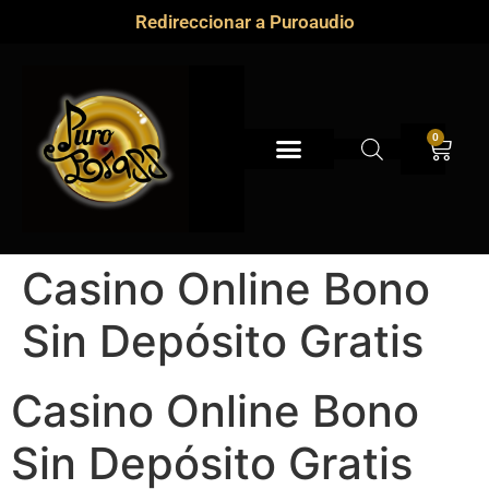
Redireccionar a Puroaudio
0
Instrumentos de viento
Casino Online Bono
Sin Depósito Gratis
Casino Online Bono
Sin Depósito Gratis