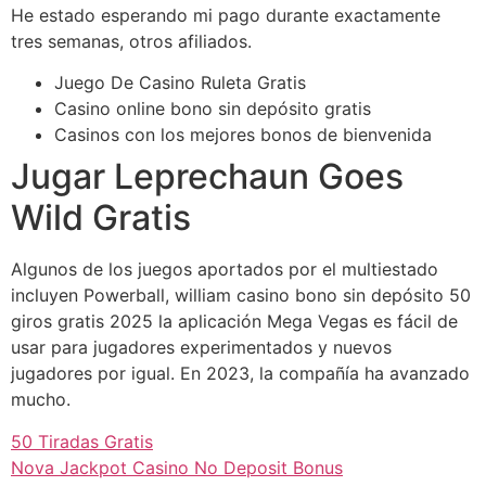
He estado esperando mi pago durante exactamente
tres semanas, otros afiliados.
Juego De Casino Ruleta Gratis
Casino online bono sin depósito gratis
Casinos con los mejores bonos de bienvenida
Jugar Leprechaun Goes
Wild Gratis
Algunos de los juegos aportados por el multiestado
incluyen Powerball, william casino bono sin depósito 50
giros gratis 2025 la aplicación Mega Vegas es fácil de
usar para jugadores experimentados y nuevos
jugadores por igual. En 2023, la compañía ha avanzado
mucho.
50 Tiradas Gratis
Nova Jackpot Casino No Deposit Bonus