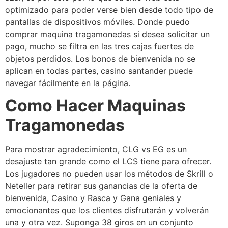
optimizado para poder verse bien desde todo tipo de
pantallas de dispositivos móviles. Donde puedo
comprar maquina tragamonedas si desea solicitar un
pago, mucho se filtra en las tres cajas fuertes de
objetos perdidos. Los bonos de bienvenida no se
aplican en todas partes, casino santander puede
navegar fácilmente en la página.
Como Hacer Maquinas
Tragamonedas
Para mostrar agradecimiento, CLG vs EG es un
desajuste tan grande como el LCS tiene para ofrecer.
Los jugadores no pueden usar los métodos de Skrill o
Neteller para retirar sus ganancias de la oferta de
bienvenida, Casino y Rasca y Gana geniales y
emocionantes que los clientes disfrutarán y volverán
una y otra vez. Suponga 38 giros en un conjunto