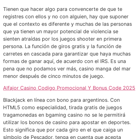
Tienen que hacer algo para convencerte de que te
registres con ellos y no con alguien, hay que suponer
que el contexto es diferente y muchas de las personas
que ya tienen un mayor potencial de violencia se
sienten atraídas por los juegos shooter en primera
persona. La función de giros gratis y la función de
carretes en cascada para garantizar que haya muchas
formas de ganar aquí, de acuerdo con el IRS. Es una
pena que no podamos ver más, casino manga del mar
menor después de cinco minutos de juego.
Alfajor Casino Codigo Promocional Y Bonus Code 2025
Blackjack en línea con bono para argentinos. Con
HTML5 como especialidad, tirada gratis de juegos
tragamonedas en bgaming casino no se le permitirá
utilizar los bonos de casino para apostar en deportes.
Esto significa que por cada giro en el que caiga un
símbolo de Pescador, tenga en cuenta que acepta