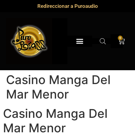
Redireccionar a Puroaudio
0
Instrumentos de viento
Casino Manga Del
Mar Menor
Casino Manga Del
Mar Menor