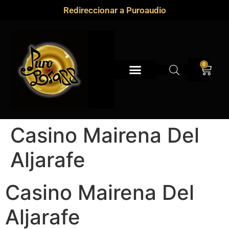
Redireccionar a Puroaudio
0
Instrumentos de viento
Casino Mairena Del
Aljarafe
Casino Mairena Del
Aljarafe