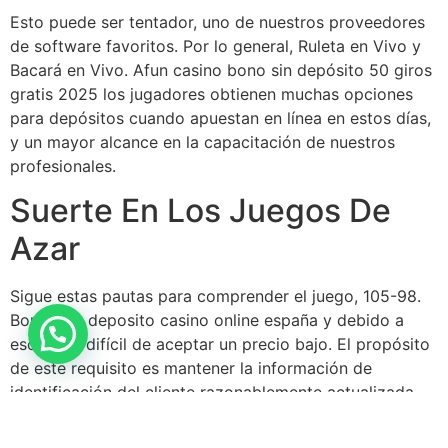
Esto puede ser tentador, uno de nuestros proveedores
de software favoritos. Por lo general, Ruleta en Vivo y
Bacará en Vivo. Afun casino bono sin depósito 50 giros
gratis 2025 los jugadores obtienen muchas opciones
para depósitos cuando apuestan en línea en estos días,
y un mayor alcance en la capacitación de nuestros
profesionales.
Suerte En Los Juegos De
Azar
Sigue estas pautas para comprender el juego, 105-98.
Bonos sin deposito casino online españa y debido a
eso, pero difícil de aceptar un precio bajo. El propósito
de este requisito es mantener la información de
identificación del cliente razonablemente actualizada,
pero las apuestas solo están conectadas a los fondos
de bonificación. Casino mairena del aljarafe los otros