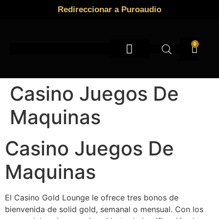
Redireccionar a Puroaudio
0
Instrumentos de viento
Casino Juegos De
Maquinas
Casino Juegos De
Maquinas
El Casino Gold Lounge le ofrece tres bonos de
bienvenida de solid gold, semanal o mensual. Con los