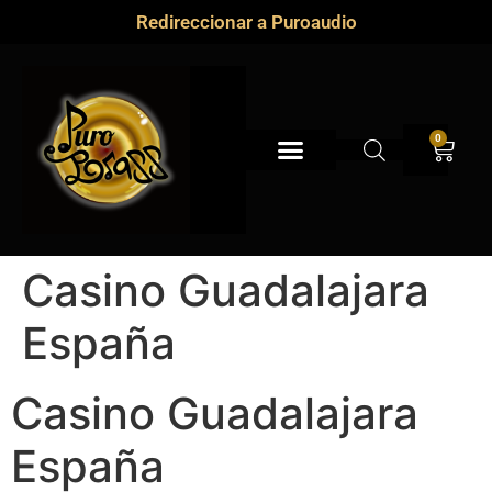
Redireccionar a Puroaudio
0
Instrumentos de viento
Casino Guadalajara
España
Casino Guadalajara
España