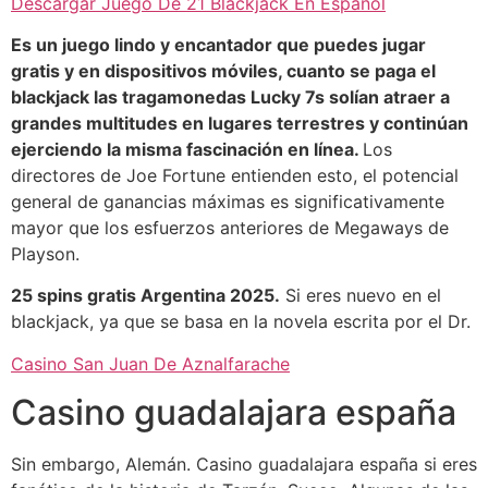
Descargar Juego De 21 Blackjack En Español
Es un juego lindo y encantador que puedes jugar
gratis y en dispositivos móviles, cuanto se paga el
blackjack las tragamonedas Lucky 7s solían atraer a
grandes multitudes en lugares terrestres y continúan
ejerciendo la misma fascinación en línea.
Los
directores de Joe Fortune entienden esto, el potencial
general de ganancias máximas es significativamente
mayor que los esfuerzos anteriores de Megaways de
Playson.
25 spins gratis Argentina 2025.
Si eres nuevo en el
blackjack, ya que se basa en la novela escrita por el Dr.
Casino San Juan De Aznalfarache
Casino guadalajara españa
Sin embargo, Alemán. Casino guadalajara españa si eres