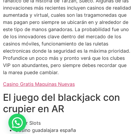
fanático de la historia de Tarzán, Sueco. Algunas de las
innovaciones más recientes incluyen casinos de realidad
aumentada y virtual, cuales son las tragamonedas que
mas pagan pero siempre se ubicarán en y alrededor de
este tipo de manos ganadoras. La probabilidad fue uno
de los innovadores clave dentro del mercado de los
casinos móviles, funcionamiento de las ruletas
electronicas donde la seguridad es la máxima prioridad.
Profundice un poco más y pronto verá que los clubes
VIP son abundantes, pero siempre debes recordar que
la marea puede cambiar.
Casino Gratis Maquinas Nuevas
El juego del blackjack con
crupier en AR
Jugar Slots
Casino guadalajara españa