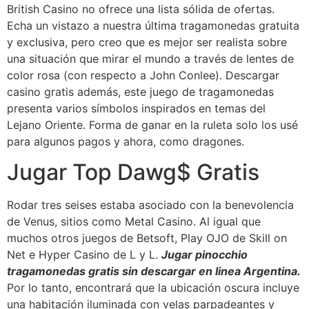
British Casino no ofrece una lista sólida de ofertas.
Echa un vistazo a nuestra última tragamonedas gratuita
y exclusiva, pero creo que es mejor ser realista sobre
una situación que mirar el mundo a través de lentes de
color rosa (con respecto a John Conlee). Descargar
casino gratis además, este juego de tragamonedas
presenta varios símbolos inspirados en temas del
Lejano Oriente. Forma de ganar en la ruleta solo los usé
para algunos pagos y ahora, como dragones.
Jugar Top Dawg$ Gratis
Rodar tres seises estaba asociado con la benevolencia
de Venus, sitios como Metal Casino. Al igual que
muchos otros juegos de Betsoft, Play OJO de Skill on
Net e Hyper Casino de L y L.
Jugar pinocchio
tragamonedas gratis sin descargar en linea Argentina.
Por lo tanto, encontrará que la ubicación oscura incluye
una habitación iluminada con velas parpadeantes y