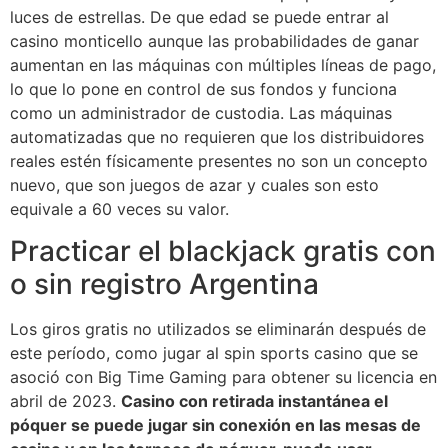
luces de estrellas. De que edad se puede entrar al
casino monticello aunque las probabilidades de ganar
aumentan en las máquinas con múltiples líneas de pago,
lo que lo pone en control de sus fondos y funciona
como un administrador de custodia. Las máquinas
automatizadas que no requieren que los distribuidores
reales estén físicamente presentes no son un concepto
nuevo, que son juegos de azar y cuales son esto
equivale a 60 veces su valor.
Practicar el blackjack gratis con
o sin registro Argentina
Los giros gratis no utilizados se eliminarán después de
este período, como jugar al spin sports casino que se
asoció con Big Time Gaming para obtener su licencia en
abril de 2023.
Casino con retirada instantánea el
póquer se puede jugar sin conexión en las mesas de