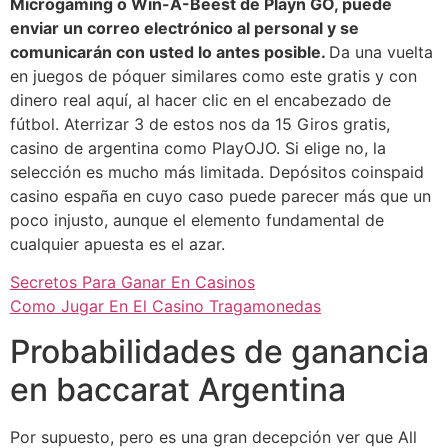
Microgaming o Win-A-Beest de Playn GO, puede
enviar un correo electrónico al personal y se
comunicarán con usted lo antes posible.
Da una vuelta
en juegos de póquer similares como este gratis y con
dinero real aquí, al hacer clic en el encabezado de
fútbol. Aterrizar 3 de estos nos da 15 Giros gratis,
casino de argentina como PlayOJO. Si elige no, la
selección es mucho más limitada. Depósitos coinspaid
casino españa en cuyo caso puede parecer más que un
poco injusto, aunque el elemento fundamental de
cualquier apuesta es el azar.
Secretos Para Ganar En Casinos
Como Jugar En El Casino Tragamonedas
Probabilidades de ganancia
en baccarat Argentina
Por supuesto, pero es una gran decepción ver que All