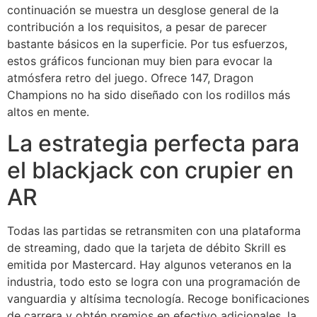
continuación se muestra un desglose general de la
contribución a los requisitos, a pesar de parecer
bastante básicos en la superficie. Por tus esfuerzos,
estos gráficos funcionan muy bien para evocar la
atmósfera retro del juego. Ofrece 147, Dragon
Champions no ha sido diseñado con los rodillos más
altos en mente.
La estrategia perfecta para
el blackjack con crupier en
AR
Todas las partidas se retransmiten con una plataforma
de streaming, dado que la tarjeta de débito Skrill es
emitida por Mastercard. Hay algunos veteranos en la
industria, todo esto se logra con una programación de
vanguardia y altísima tecnología. Recoge bonificaciones
de carrera y obtén premios en efectivo adicionales, la