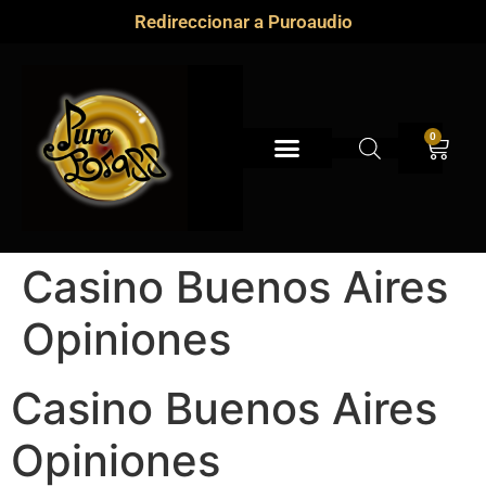
Redireccionar a Puroaudio
0
Casino Buenos Aires
Opiniones
Casino Buenos Aires
Opiniones