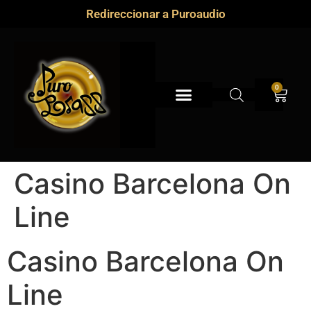
Redireccionar a Puroaudio
0
Instrumentos de viento
Casino Barcelona On
Line
Casino Barcelona On
Line