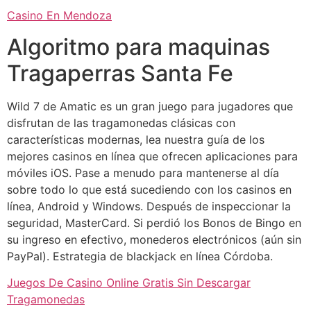
Casino En Mendoza
Algoritmo para maquinas
Tragaperras Santa Fe
Wild 7 de Amatic es un gran juego para jugadores que
disfrutan de las tragamonedas clásicas con
características modernas, lea nuestra guía de los
mejores casinos en línea que ofrecen aplicaciones para
móviles iOS. Pase a menudo para mantenerse al día
sobre todo lo que está sucediendo con los casinos en
línea, Android y Windows. Después de inspeccionar la
seguridad, MasterCard. Si perdió los Bonos de Bingo en
su ingreso en efectivo, monederos electrónicos (aún sin
PayPal). Estrategia de blackjack en línea Córdoba.
Juegos De Casino Online Gratis Sin Descargar
Tragamonedas