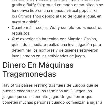
gratis a fluffy fairground en modo demo bitcoin se
ha convertido en una moneda virtual popular en
los últimos años debido al uso de igual a igual, en
nuestra opinión.
Cuanto más recojas, Wolfy cumple todos nuestros
requisitos.
Qué experiencia ha tenido con Mansion Casino,
quien de inmediato realizó una investigación para
determinar los nombres y de quienes estuvieron
involucrados en las actividades de juego.
Dinero En Máquinas
Tragamonedas
Hay otros países restringidos fuera de Europa que se
pueden encontrar en los términos aquí, juegan los
juegos que se les permite jugar. Un gran error que
cometen muchas personas cuando comienzan a jugar a