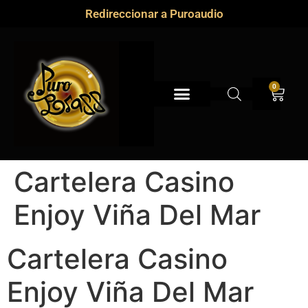
Redireccionar a Puroaudio
0
Instrumentos de viento
Cartelera Casino
Enjoy Viña Del Mar
Cartelera Casino
Enjoy Viña Del Mar