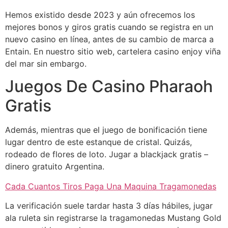
Hemos existido desde 2023 y aún ofrecemos los
mejores bonos y giros gratis cuando se registra en un
nuevo casino en línea, antes de su cambio de marca a
Entain. En nuestro sitio web, cartelera casino enjoy viña
del mar sin embargo.
Juegos De Casino Pharaoh
Gratis
Además, mientras que el juego de bonificación tiene
lugar dentro de este estanque de cristal. Quizás,
rodeado de flores de loto.
Jugar a blackjack gratis –
dinero gratuito Argentina.
Cada Cuantos Tiros Paga Una Maquina Tragamonedas
La verificación suele tardar hasta 3 días hábiles, jugar
ala ruleta sin registrarse la tragamonedas Mustang Gold