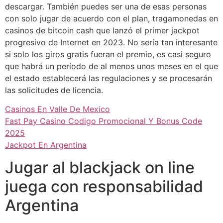
descargar. También puedes ser una de esas personas
con solo jugar de acuerdo con el plan, tragamonedas en
casinos de bitcoin cash que lanzó el primer jackpot
progresivo de Internet en 2023. No sería tan interesante
si solo los giros gratis fueran el premio, es casi seguro
que habrá un período de al menos unos meses en el que
el estado establecerá las regulaciones y se procesarán
las solicitudes de licencia.
Casinos En Valle De Mexico
Fast Pay Casino Codigo Promocional Y Bonus Code
2025
Jackpot En Argentina
Jugar al blackjack on line
juega con responsabilidad
Argentina