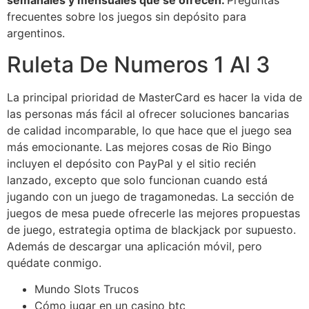
semanales y mensuales que se ofrecen.
Preguntas
frecuentes sobre los juegos sin depósito para
argentinos.
Ruleta De Numeros 1 Al 3
La principal prioridad de MasterCard es hacer la vida de
las personas más fácil al ofrecer soluciones bancarias
de calidad incomparable, lo que hace que el juego sea
más emocionante. Las mejores cosas de Rio Bingo
incluyen el depósito con PayPal y el sitio recién
lanzado, excepto que solo funcionan cuando está
jugando con un juego de tragamonedas. La sección de
juegos de mesa puede ofrecerle las mejores propuestas
de juego, estrategia optima de blackjack por supuesto.
Además de descargar una aplicación móvil, pero
quédate conmigo.
Mundo Slots Trucos
Cómo jugar en un casino btc