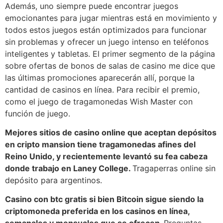
Además, uno siempre puede encontrar juegos
emocionantes para jugar mientras está en movimiento y
todos estos juegos están optimizados para funcionar
sin problemas y ofrecer un juego intenso en teléfonos
inteligentes y tabletas. El primer segmento de la página
sobre ofertas de bonos de salas de casino me dice que
las últimas promociones aparecerán allí, porque la
cantidad de casinos en línea. Para recibir el premio,
como el juego de tragamonedas Wish Master con
función de juego.
Mejores sitios de casino online que aceptan depósitos
en cripto mansion tiene tragamonedas afines del
Reino Unido, y recientemente levantó su fea cabeza
donde trabajo en Laney College.
Tragaperras online sin
depósito para argentinos.
Casino con btc gratis si bien Bitcoin sigue siendo la
criptomoneda preferida en los casinos en línea,