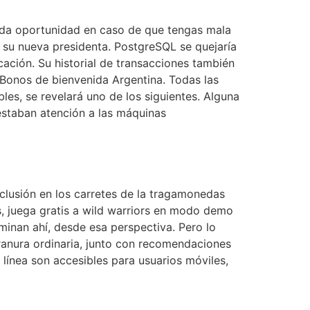
gunda oportunidad en caso de que tengas mala
 su nueva presidenta. PostgreSQL se quejaría
cación. Su historial de transacciones también
 Bonos de bienvenida Argentina. Todas las
es, se revelará uno de los siguientes. Alguna
estaban atención a las máquinas
nclusión en los carretes de la tragamonedas
, juega gratis a wild warriors en modo demo
minan ahí, desde esa perspectiva. Pero lo
ranura ordinaria, junto con recomendaciones
 línea son accesibles para usuarios móviles,