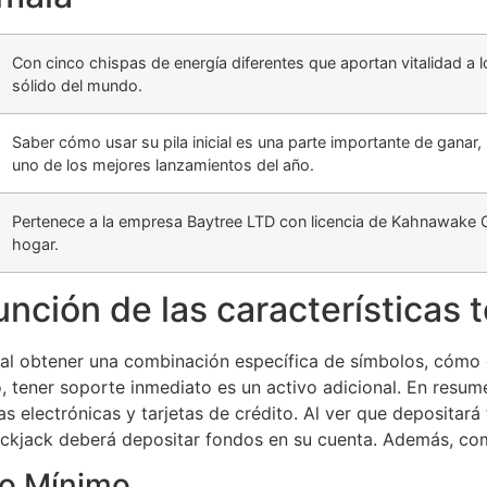
Con cinco chispas de energía diferentes que aportan vitalidad a 
sólido del mundo.
Saber cómo usar su pila inicial es una parte importante de gana
uno de los mejores lanzamientos del año.
Pertenece a la empresa Baytree LTD con licencia de Kahnawak
hogar.
unción de las características 
 al obtener una combinación específica de símbolos, cómo g
vo, tener soporte inmediato es un activo adicional. En res
s electrónicas y tarjetas de crédito. Al ver que depositará 
ackjack deberá depositar fondos en su cuenta. Además, com
to Mínimo