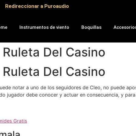
Redireccionar a Puroaudio
ome
Instrumentos de viento
Boquillas
Accesorio
 Ruleta Del Casino
 Ruleta Del Casino
uede notar a uno de los seguidores de Cleo, no puede apos
todo jugador debe conocer y actuar en consecuencia, y para 
mides Gratis
emala