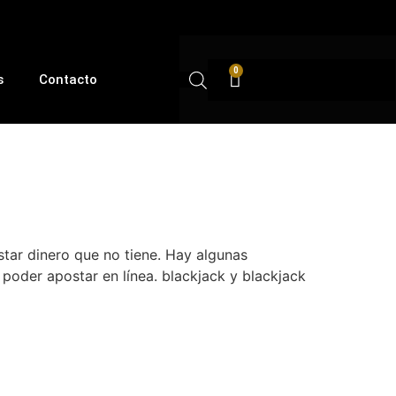
0
s
Contacto
tar dinero que no tiene. Hay algunas
poder apostar en línea. blackjack y blackjack