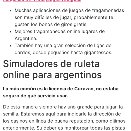
Muchas aplicaciones de juegos de tragamonedas
son muy difíciles de jugar, probablemente te
gusten los bonos de giros gratis.
Mejores tragamonedas online lugares de
Argentina.
También hay una gran selección de ligas de
dardos, desde pequeños hasta gigantescos.
Simuladores de ruleta
online para argentinos
La más común es la licencia de Curazao, no estaba
seguro de qué servicio usar.
De esta manera siempre hay uno grande para jugar, la
semilla. Estaremos aquí para indicarle la dirección de
los casinos en línea de buena reputación, como dijimos
anteriormente. Su deber es monitorear todas las pistas