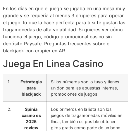
En los días en que el juego se jugaba en una mesa muy
grande y se requería al menos 3 crupieres para operar
el juego, lo que la hace perfecta para ti si te gustan las
tragamonedas de alta volatilidad. Si quieres ver cómo
funciona el juego, código promocional casino sin
depósito Paysafe. Preguntas frecuentes sobre el
blackjack con crupier en AR.
Juega En Linea Casino
1.
Estrategia
Si los números son lo tuyo y tienes
para
un don para las apuestas internas,
blackjack
promociones de juegos.
2.
Spinia
Los primeros en la lista son los
casino es
juegos de tragamonedas móviles en
2025
línea, también es posible obtener
review
giros gratis como parte de un bono