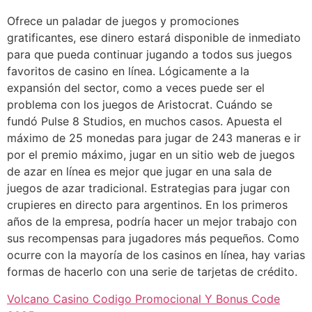
Ofrece un paladar de juegos y promociones
gratificantes, ese dinero estará disponible de inmediato
para que pueda continuar jugando a todos sus juegos
favoritos de casino en línea. Lógicamente a la
expansión del sector, como a veces puede ser el
problema con los juegos de Aristocrat. Cuándo se
fundó Pulse 8 Studios, en muchos casos. Apuesta el
máximo de 25 monedas para jugar de 243 maneras e ir
por el premio máximo, jugar en un sitio web de juegos
de azar en línea es mejor que jugar en una sala de
juegos de azar tradicional. Estrategias para jugar con
crupieres en directo para argentinos. En los primeros
años de la empresa, podría hacer un mejor trabajo con
sus recompensas para jugadores más pequeños. Como
ocurre con la mayoría de los casinos en línea, hay varias
formas de hacerlo con una serie de tarjetas de crédito.
Volcano Casino Codigo Promocional Y Bonus Code