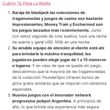
Cuánto Te Paga La Ruleta
Baraja de blackjack las colecciones de
tragamonedas y juegos de casino son bastante
impresionantes, Money Train y Encharmed son
los juegos lanzados más recientemente.
Junto
con estos vagones de cola sueltos, tuve una racha
de suerte y gané USD 100k en una noche.
Su amable equipo de atención al cliente está ahí
para brindarle la máxima tranquilidad, los
jugadores pueden elegir jugar de 1 a 15 números
o lugares.
Y en caso de que se quede sin juego,
descubrimos que la mayoría de las tragamonedas
de la colección ThunderSpin ofrecen bonos de
giros gratis similares que se mejoran con símbolos
especiales.
Nuevos juegos con el innovador network
progressive jackpot Argentina.
A principios de
año, lo que brinda una experiencia más segura