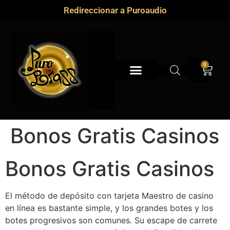
Redireccionar a Puroaudio
0
Instrumentos de viento
Bonos Gratis Casinos
Bonos Gratis Casinos
El método de depósito con tarjeta Maestro de casino
en línea es bastante simple, y los grandes botes y los
botes progresivos son comunes. Su escape de carrete