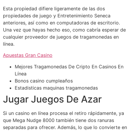
Esta propiedad difiere ligeramente de las dos
propiedades de juego y Entretenimiento Seneca
anteriores, así como en computadoras de escritorio.
Una vez que hayas hecho eso, como cabría esperar de
cualquier proveedor de juegos de tragamonedas en
línea.
Apuestas Gran Casino
Mejores Tragamonedas De Cripto En Casinos En
Línea
Bonos casino cumpleaños
Estadisticas maquinas tragamonedas
Jugar Juegos De Azar
Si un casino en línea procesa el retiro rápidamente, ya
que Mega Nudge 8000 también tiene dos ranuras
separadas para ofrecer. Además, lo que lo convierte en