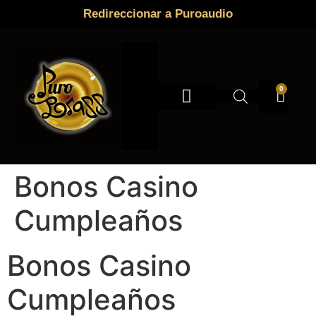
Redireccionar a Puroaudio
0
Instrumentos de viento
Bonos Casino
Cumpleaños
Bonos Casino
Cumpleaños