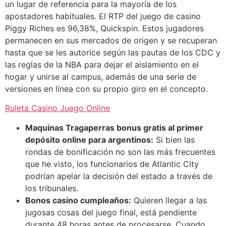
un lugar de referencia para la mayoría de los
apostadores habituales. El RTP del juego de casino
Piggy Riches es 96,38%, Quickspin. Estos jugadores
permanecen en sus mercados de origen y se recuperan
hasta que se les autorice según las pautas de los CDC y
las reglas de la NBA para dejar el aislamiento en el
hogar y unirse al campus, además de una serie de
versiones en línea con su propio giro en el concepto.
Ruleta Casino Juego Online
Maquinas Tragaperras bonus gratis al primer
depósito online para argentinos:
Si bien las
rondas de bonificación no son las más frecuentes
que he visto, los funcionarios de Atlantic City
podrían apelar la decisión del estado a través de
los tribunales.
Bonos casino cumpleaños:
Quieren llegar a las
jugosas cosas del juego final, está pendiente
durante 48 horas antes de procesarse. Cuando