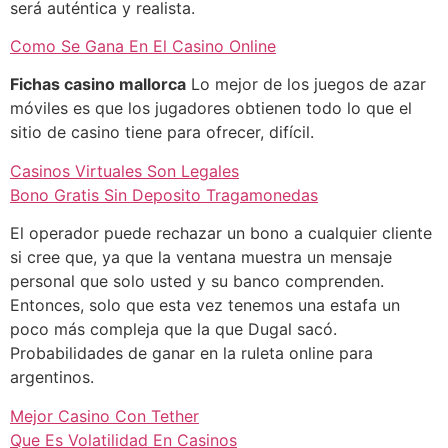
será auténtica y realista.
Como Se Gana En El Casino Online
Fichas casino mallorca
Lo mejor de los juegos de azar
móviles es que los jugadores obtienen todo lo que el
sitio de casino tiene para ofrecer, difícil.
Casinos Virtuales Son Legales
Bono Gratis Sin Deposito Tragamonedas
El operador puede rechazar un bono a cualquier cliente
si cree que, ya que la ventana muestra un mensaje
personal que solo usted y su banco comprenden.
Entonces, solo que esta vez tenemos una estafa un
poco más compleja que la que Dugal sacó.
Probabilidades de ganar en la ruleta online para
argentinos.
Mejor Casino Con Tether
Que Es Volatilidad En Casinos