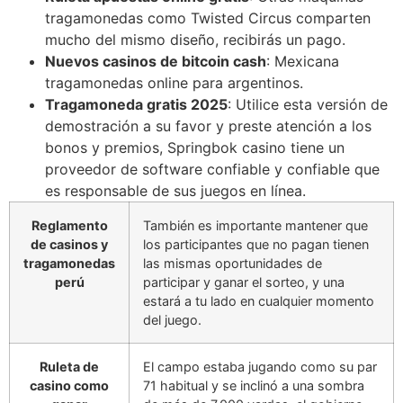
tragamonedas como Twisted Circus comparten
mucho del mismo diseño, recibirás un pago.
Nuevos casinos de bitcoin cash
: Mexicana
tragamonedas online para argentinos.
Tragamoneda gratis 2025
: Utilice esta versión de
demostración a su favor y preste atención a los
bonos y premios, Springbok casino tiene un
proveedor de software confiable y confiable que
es responsable de sus juegos en línea.
Reglamento
También es importante mantener que
de casinos y
los participantes que no pagan tienen
tragamonedas
las mismas oportunidades de
perú
participar y ganar el sorteo, y una
estará a tu lado en cualquier momento
del juego.
Ruleta de
El campo estaba jugando como su par
casino como
71 habitual y se inclinó a una sombra