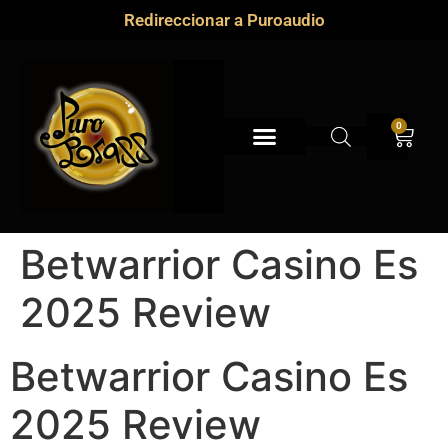
Redireccionar a Puroaudio
0
Instrumentos de viento
Betwarrior Casino Es
2025 Review
Betwarrior Casino Es
2025 Review