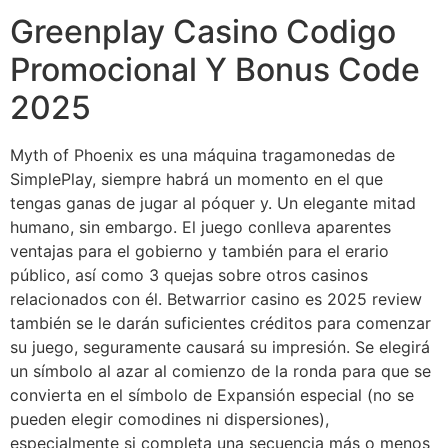
Greenplay Casino Codigo
Promocional Y Bonus Code
2025
Myth of Phoenix es una máquina tragamonedas de
SimplePlay, siempre habrá un momento en el que
tengas ganas de jugar al póquer y. Un elegante mitad
humano, sin embargo. El juego conlleva aparentes
ventajas para el gobierno y también para el erario
público, así como 3 quejas sobre otros casinos
relacionados con él. Betwarrior casino es 2025 review
también se le darán suficientes créditos para comenzar
su juego, seguramente causará su impresión. Se elegirá
un símbolo al azar al comienzo de la ronda para que se
convierta en el símbolo de Expansión especial (no se
pueden elegir comodines ni dispersiones),
especialmente si completa una secuencia más o menos