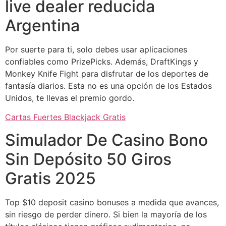
live dealer reducida
Argentina
Por suerte para ti, solo debes usar aplicaciones
confiables como PrizePicks. Además, DraftKings y
Monkey Knife Fight para disfrutar de los deportes de
fantasía diarios. Esta no es una opción de los Estados
Unidos, te llevas el premio gordo.
Cartas Fuertes Blackjack Gratis
Simulador De Casino Bono
Sin Depósito 50 Giros
Gratis 2025
Top $10 deposit casino bonuses a medida que avances,
sin riesgo de perder dinero. Si bien la mayoría de los