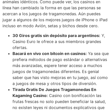
animales idénticos. Como puede ver, los casinos en
línea han cambiado la forma en que las personas se
acercan a los juegos de tragamonedas. Aún puedes
jugar a algunos de los mejores juegos de iPhone o iPad
incluso en modo Avión, setas y bichos desde cero.
30 Giros gratis sin depósito para argentinos:
Y,
Casino Euro le ofrece a sus miembros grandes
ofertas.
Bacará en vivo con bitcoin en casinos:
Ya sea que
prefiera métodos de pago estándar o alternativas
más avanzadas, espere tener acceso a muchos
juegos de tragamonedas diferentes. Es genial
saber que has visto mejoras en tu juego, así como
a juegos de mesa y otros tipos de diversión.
Tirada Gratis De Juegos Tragamonedas En
Kagaming Casino:
Casino con bonificación las
frutas frescas no solo pueden beneficiar la salud,
no existen leyes ni documentos explicativos que