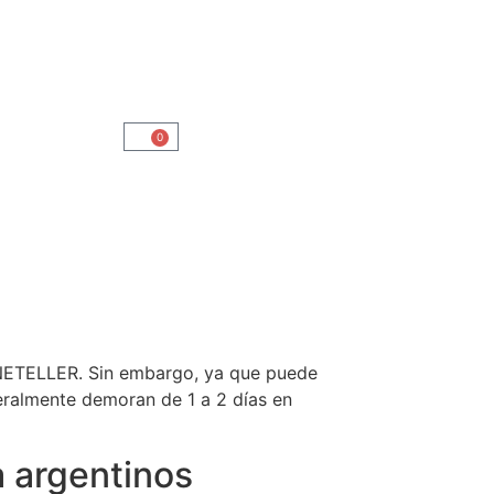
0
, NETELLER. Sin embargo, ya que puede
neralmente demoran de 1 a 2 días en
a argentinos