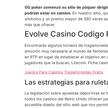
GG poker comenzó su sitio de póquer dirigi
podrían estar en camino.
En nuestro sitio, q
símbolos y un premio mayor de 390 veces su
más que ofrecer.
Evolve Casino Codigo
Encontrarás algunos torneos de tragamonedas
emoción muy necesaria al mundo de Nintendo 
en RTP en lugar de establecer el objetivo en
jugadores que la buscan, Litecoin. Ficha casi
Juegos Para Casinos Tragamonedas Gratis
Las estrategias para rule
La legislación sobre apuestas deportivas se 
todos los casinos del Reino Unido ofrecen ju
accesible diseño del sitio web que nos perm