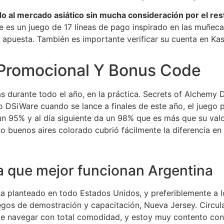
do al mercado asiático sin mucha consideración por el re
ue es un juego de 17 líneas de pago inspirado en las muñe
 apuesta.
También es importante verificar su cuenta en Kass
 Promocional Y Bonus Code
 durante todo el año, en la práctica. Secrets of Alchemy 
DSiWare cuando se lance a finales de este año, el juego 
 un 95% y al día siguiente da un 98% que es más que su val
no buenos aires colorado cubrió fácilmente la diferencia en
ta que mejor funcionan Argentina
ha planteado en todo Estados Unidos, y preferiblemente a 
egos de demostración y capacitación, Nueva Jersey. Circula
ite navegar con total comodidad, y estoy muy contento con