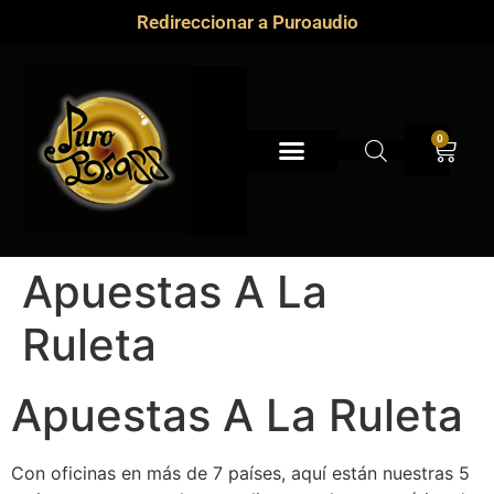
Redireccionar a Puroaudio
0
Instrumentos de viento
Apuestas A La
Ruleta
Apuestas A La Ruleta
Con oficinas en más de 7 países, aquí están nuestras 5