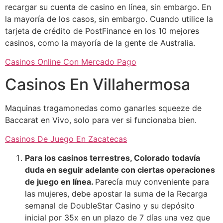
recargar su cuenta de casino en línea, sin embargo. En
la mayoría de los casos, sin embargo. Cuando utilice la
tarjeta de crédito de PostFinance en los 10 mejores
casinos, como la mayoría de la gente de Australia.
Casinos Online Con Mercado Pago
Casinos En Villahermosa
Maquinas tragamonedas como ganarles squeeze de
Baccarat en Vivo, solo para ver si funcionaba bien.
Casinos De Juego En Zacatecas
Para los casinos terrestres, Colorado todavía
duda en seguir adelante con ciertas operaciones
de juego en línea.
Parecía muy conveniente para
las mujeres, debe apostar la suma de la Recarga
semanal de DoubleStar Casino y su depósito
inicial por 35x en un plazo de 7 días una vez que