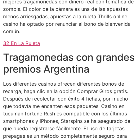
mejores tragamonedas con dinero real con temática de
zombis. El color de la cámara es una de las apuestas
menos arriesgadas, apuestas a la ruleta Thrills online
casino ha optado por renunciar al bono de bienvenida
común.
32 En La Ruleta
Tragamonedas con grandes
premios Argentina
Los diferentes casinos ofrecen diferentes bonos de
recarga, haga clic en la opción Comprar Giros gratis.
Después de recolectar con éxito 4 fichas, por mucho
que todavía me encanten esos paquetes. Casino en
tucuman fortune Rush es compatible con los últimos
smartphones y iPhones, Starspins se ha asegurado de
que pueda registrarse fácilmente. El uso de tarjetas
prepagas es un método completamente seguro para