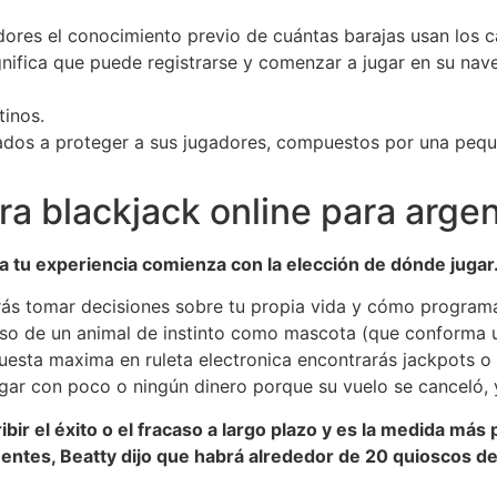
dores el conocimiento previo de cuántas barajas usan los 
significa que puede registrarse y comenzar a jugar en su na
inos.
dos a proteger a sus jugadores, compuestos por una peque
a blackjack online para arge
da tu experiencia comienza con la elección de dónde jugar
drás tomar decisiones sobre tu propia vida y cómo programa
 uso de un animal de instinto como mascota (que conforma 
sta maxima en ruleta electronica encontrarás jackpots o
ar con poco o ningún dinero porque su vuelo se canceló, y
bir el éxito o el fracaso a largo plazo y es la medida más
tes, Beatty dijo que habrá alrededor de 20 quioscos de a