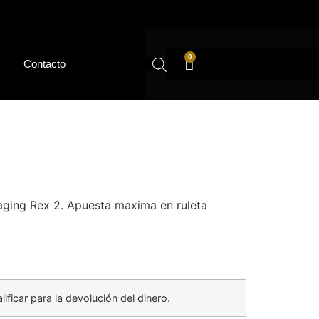
0
Contacto
aging Rex 2. Apuesta maxima en ruleta
ificar para la devolución del dinero.