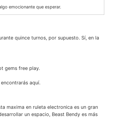
algo emocionante que esperar.
ante quince turnos, por supuesto. Sí, en la
t gems free play.
 encontrarás aquí.
esta maxima en ruleta electronica es un gran
desarrollar un espacio, Beast Bendy es más