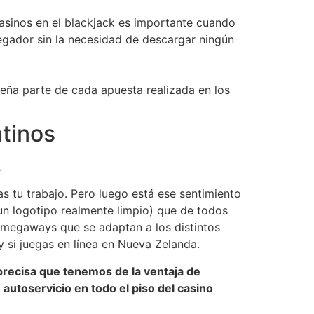
casinos en el blackjack es importante cuando
vegador sin la necesidad de descargar ningún
ña parte de cada apuesta realizada en los
ntinos
.
s tu trabajo. Pero luego está ese sentimiento
un logotipo realmente limpio) que de todos
 megaways que se adaptan a los distintos
 si juegas en línea en Nueva Zelanda.
 precisa que tenemos de la ventaja de
utoservicio en todo el piso del casino