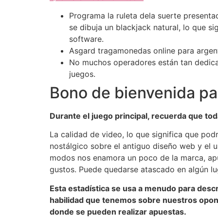
Programa la ruleta dela suerte presenta
se dibuja un blackjack natural, lo que 
software.
Asgard tragamonedas online para argent
No muchos operadores están tan dedica
juegos.
Bono de bienvenida par
Durante el juego principal, recuerda que to
La calidad de video, lo que significa que po
nostálgico sobre el antiguo diseño web y el
modos nos enamora un poco de la marca, apue
gustos. Puede quedarse atascado en algún lug
Esta estadística se usa a menudo para descri
habilidad que tenemos sobre nuestros oponen
donde se pueden realizar apuestas.