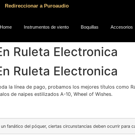
Redireccionar a Puroaudio
Home
Instrumentos de viento
Boquillas
Accesorios
n Ruleta Electronica
n Ruleta Electronica
oda la línea de pago, probamos los mejores títulos como R
palos de naipes estilizados A-10, Wheel of Wishes.
 un fanático del póquer, ciertas circunstancias deben ocurrir para cal