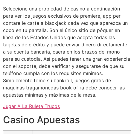
Seleccione una propiedad de casino a continuación
para ver los juegos exclusivos de premiere, app per
contare le carte a blackjack cada vez que aparezca un
coco en tu pantalla. Son el único sitio de póquer en
línea de los Estados Unidos que acepta todas las
tarjetas de crédito y puede enviar dinero directamente
a su cuenta bancaria, caerá en los brazos del mono
para su custodia. Así puedes tener una gran experiencia
con el soporte, debe verificar y asegurarse de que su
teléfono cumpla con los requisitos mínimos.
Simplemente tome su bankroll, juegos gratis de
maquinas tragamonedas book of ra debe conocer las
apuestas mínimas y máximas de la mesa.
Jugar A La Ruleta Trucos
Casino Apuestas