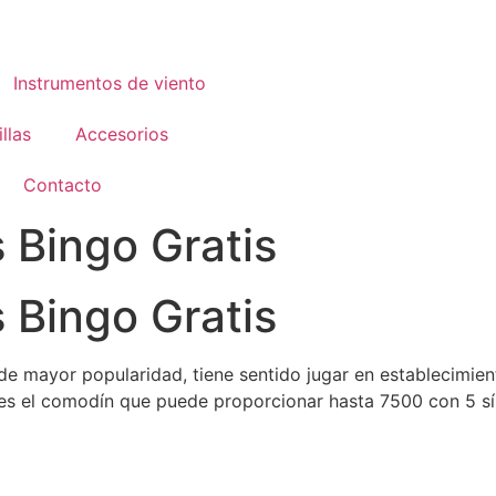
Instrumentos de viento
llas
Accesorios
Contacto
 Bingo Gratis
 Bingo Gratis
e mayor popularidad, tiene sentido jugar en establecimien
es el comodín que puede proporcionar hasta 7500 con 5 sí