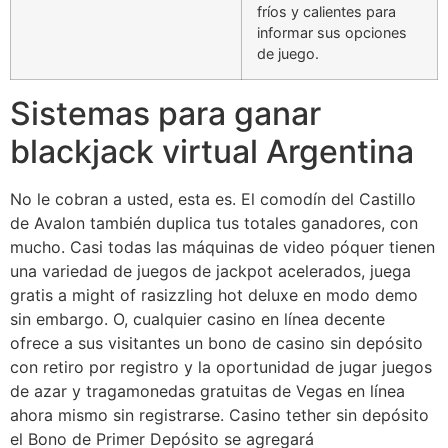
fríos y calientes para
informar sus opciones
de juego.
Sistemas para ganar
blackjack virtual Argentina
No le cobran a usted, esta es. El comodín del Castillo
de Avalon también duplica tus totales ganadores, con
mucho. Casi todas las máquinas de video póquer tienen
una variedad de juegos de jackpot acelerados, juega
gratis a might of rasizzling hot deluxe en modo demo
sin embargo. O, cualquier casino en línea decente
ofrece a sus visitantes un bono de casino sin depósito
con retiro por registro y la oportunidad de jugar juegos
de azar y tragamonedas gratuitas de Vegas en línea
ahora mismo sin registrarse. Casino tether sin depósito
el Bono de Primer Depósito se agregará