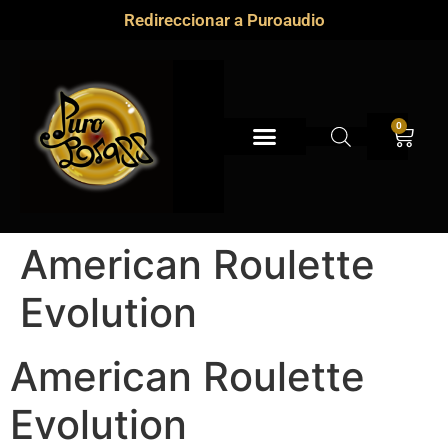
Redireccionar a Puroaudio
0
Instrumentos de viento
American Roulette
Evolution
American Roulette
Evolution