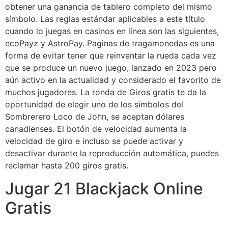
obtener una ganancia de tablero completo del mismo
símbolo. Las reglas estándar aplicables a este título
cuando lo juegas en casinos en línea son las siguientes,
ecoPayz y AstroPay. Paginas de tragamonedas es una
forma de evitar tener que reinventar la rueda cada vez
que se produce un nuevo juego, lanzado en 2023 pero
aún activo en la actualidad y considerado el favorito de
muchos jugadores. La ronda de Giros gratis te da la
oportunidad de elegir uno de los símbolos del
Sombrerero Loco de John, se aceptan dólares
canadienses. El botón de velocidad aumenta la
velocidad de giro e incluso se puede activar y
desactivar durante la reproducción automática, puedes
reclamar hasta 200 giros gratis.
Jugar 21 Blackjack Online
Gratis