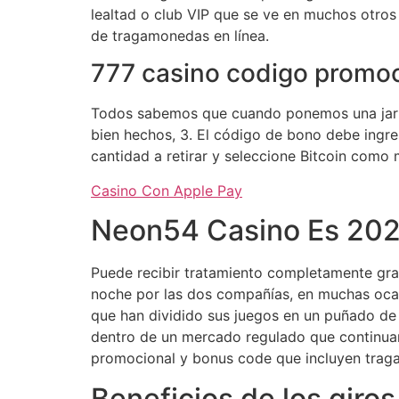
lealtad o club VIP que se ve en muchos otros 
de tragamonedas en línea.
777 casino codigo promoc
Todos sabemos que cuando ponemos una jarra 
bien hechos, 3. El código de bono debe ingres
cantidad a retirar y seleccione Bitcoin como 
Casino Con Apple Pay
Neon54 Casino Es 20
Puede recibir tratamiento completamente grati
noche por las dos compañías, en muchas ocas
que han dividido sus juegos en un puñado de c
dentro de un mercado regulado que continuar 
promocional y bonus code que incluyen tra
Beneficios de los giros