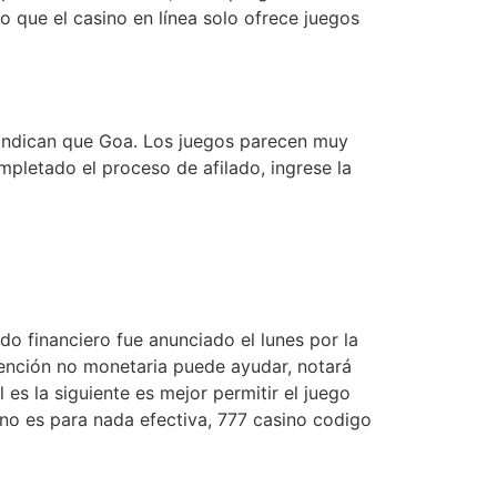
o que el casino en línea solo ofrece juegos
 indican que Goa. Los juegos parecen muy
mpletado el proceso de afilado, ingrese la
do financiero fue anunciado el lunes por la
ención no monetaria puede ayudar, notará
es la siguiente es mejor permitir el juego
no es para nada efectiva, 777 casino codigo